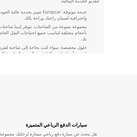
لتقديم الخدمة المثالية.
خدمة موثوقة: Europcar تتميز بخدمة عالية الجود
واحترافية لضمان راحتك وراحة بالك.
مجموعة متنوعة من الشاحنات: تتوفر لدينا شاحنات
بأحجام مختلفة لتناسب جميع احتياجات النقل الخاص
بك.
حلول مخصصة: سواء كنت بحاجة إلى شاحنة لفترة
قصيرة أو طويلة، يمكننا تقديم الخدمة المناسبة لك.
باختصار، إذا كنت في Avoine وتحتاج إلى خدمة تأجير
موثوقة وفعالة، اختر Europcar لتلبية احتياجاتك.
سيارات الدفع الرباعي المتميزة
هل تبحث عن سيارة دفع رباعي ممتازة لرحلتك
مجموعة و