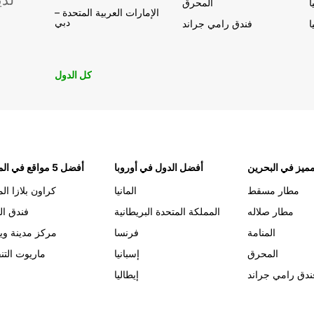
لدي
ا
المحرق
الإمارات العربية المتحدة –
دبي
ا
فندق رامي جراند
كل الدول
ميز في البحرين
أفضل الدول في أوروبا
أفضل 5 مواقع في المنامة
مطار مسقط
المانيا
كراون بلازا الم
مطار صلاله
المملكة المتحدة البريطانية
فندق ال
المنامة
فرنسا
مركز مدينة وي
المحرق
إسبانيا
ماريوت التن
ندق رامي جراند
إيطاليا