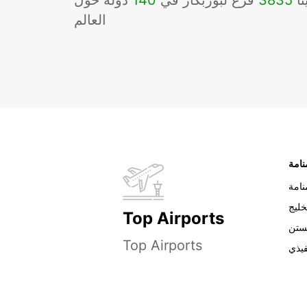
نا
3835
فرع لبوربكار في
140
دوله حول
العالم
نامة
خليج
Top Airports
ستن
Top Airports
فيذي