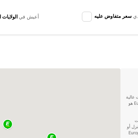
دي
سعر متفاوض عليه
أعيش في
نات عالية
الجودة وموثوقة؟ لا داعي للمزيد من البحث، فإن Europcar هو
نات
نزل أو
، يمكنك الاعتماد على Europcar