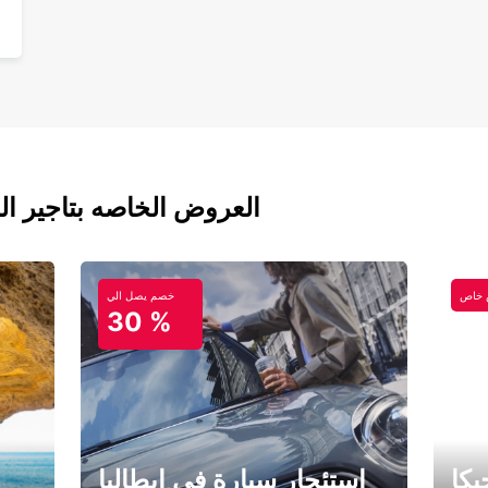
العروض الخاصه بتاجير ال
خاص
خصم يصل الي
30 %
كا
استئجار سيارة في إيطاليا