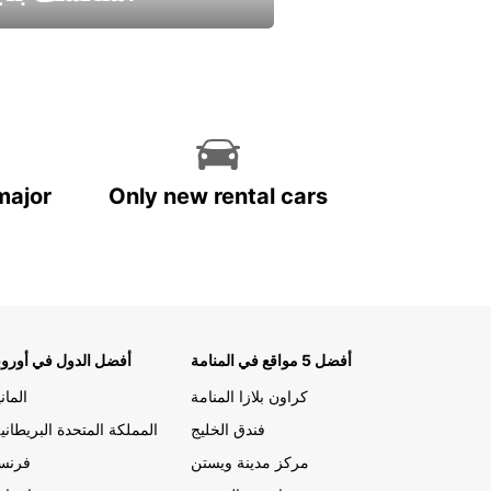
استمتع واحصل علي عرض
major
Only new rental cars
أفضل 5 مواقع في المنامة
أفضل الدول في أوروب
كراون بلازا المنامة
الماني
فندق الخليج
المملكة المتحدة البريطاني
مركز مدينة ويستن
فرنسا