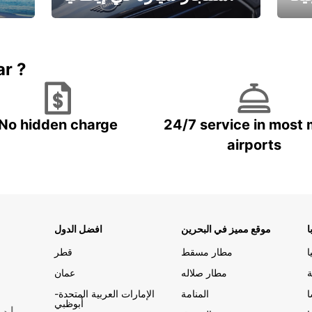
ستاجر مركبه في ايطاليا – بسعر
 خاص
مميز
ar ?
No hidden charge
24/7 service in most 
airports
ا
موقع مميز في البحرين
افضل الدول
ا
مطار مسقط
قطر
ة
مطار صلاله
عمان
المنامة
الإمارات العربية المتحدة-
أبوظبي