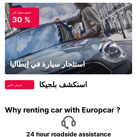
خصم يصل الي
30 %
استئجار سيارة في إيطاليا
اسنكشف بلجيكا
عرض خاص
Why renting car with Europcar ?
24 hour roadside assistance