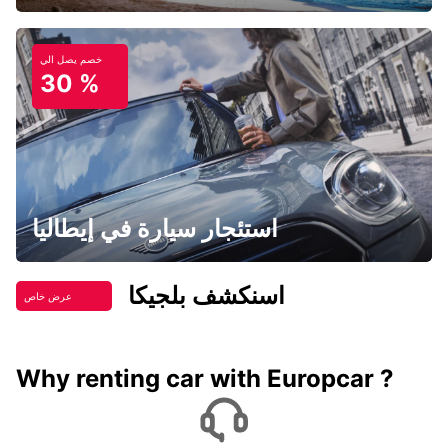
خصم يصل الي
30 %
استئجار سيارة في إيطاليا
اسنكشف بلجيكا
عرض خاص
Why renting car with Europcar ?