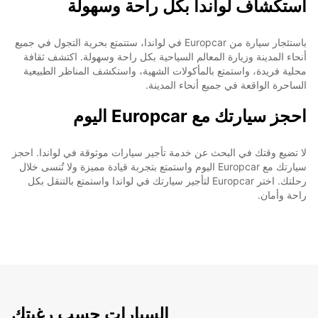
استكشاف لواندا بكل راحة وسهولة
باستئجار سيارة من Europcar في لواندا، ستتمتع بحرية التجول في جميع
أنحاء المدينة وزيارة المعالم السياحية بكل راحة وسهولة. اكتشف ثقافة
محلية فريدة، واستمتع بالمأكولات الشهية، واستكشف المناظر الطبيعية
الساحرة الواقعة في جميع أنحاء المدينة.
احجز سيارتك مع Europcar اليوم
لا تضيع وقتك في البحث عن خدمة تأجير سيارات موثوقة في لواندا. احجز
سيارتك مع Europcar اليوم واستمتع بتجربة قيادة مميزة ولا تُنسى خلال
رحلتك. اختر Europcar لتأجير سيارتك في لواندا واستمتع بالتنقل بكل
راحة وأمان.
السيارات حسب رغبتك