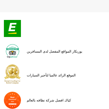
يوربكار المواقع المفضل لدى المسافرين
الموقع الرائد عالميا لتأجير السيارات
كياك افضل شركة نظافه بالعالم