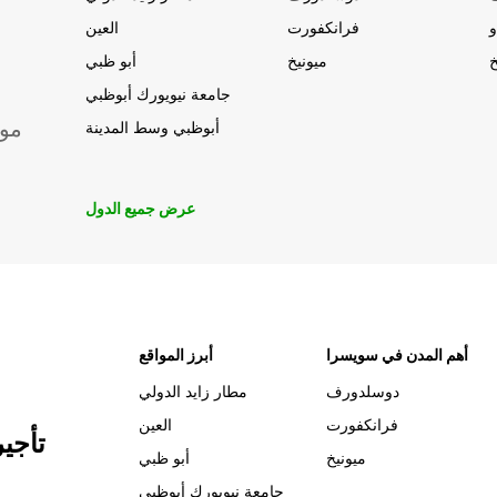
و
فرانكفورت
العين
خ
ميونيخ
أبو ظبي
جامعة نيويورك أبوظبي
موق
أبوظبي وسط المدينة
عرض جميع الدول
أهم المدن في سويسرا
أبرز المواقع
دوسلدورف
مطار زايد الدولي
فرانكفورت
العين
تأجي
ميونيخ
أبو ظبي
جامعة نيويورك أبوظبي