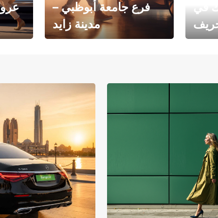
ك في
فرع جامعة أبوظبي –
عروض
خريف
مدينة زايد
فرع جامعة أبوظبي – مدينة
يوروبكار
زايد