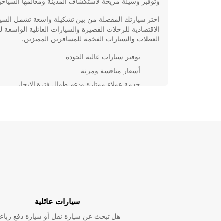
وتوفير وسيلة مريحة لاستكشاف المدينة ومعالمها السياحي
اختر سيارتك المفضلة من بين تشكيلة واسعة تشمل السي
الاقتصادية للرحلات القصيرة والسيارات العائلية الواسعة 
العطلات والسيارات الفخمة للمسافرين المميزين.
توفير سيارات عالية الجودة
أسعار منافسة ومرنة
خدمة عملاء ممتازة ودعم طوال فترة الإيجار
توفير خيارات تأمين شاملة لسلامة العملاء
سواء كنت تزور لانسينج للعمل أو للترفيه، يمكنك الاعتماد
Europcar لتوفير تجربة تأجير سيارات لا تنسى. احجز الآن
واستمتع برحلتك بكل راحة وسهولة.
سيارات عائلية
هل تبحث عن سيارة نقل أو سيارة دفع رباع