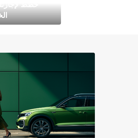
خطط لإجازت
ال
طارد الخريف مع 