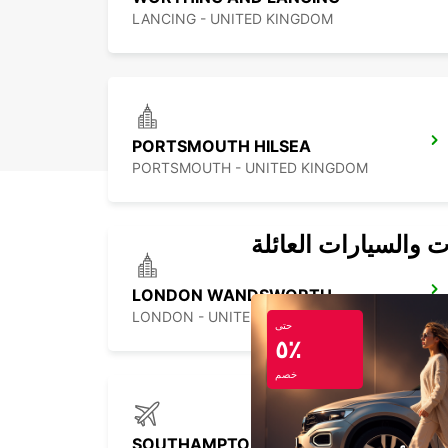
LANCING - UNITED KINGDOM
PORTSMOUTH HILSEA
PORTSMOUTH - UNITED KINGDOM
ت والسيارات العائلة
LONDON WANDSWORTH
LONDON - UNITED KINGDOM
حتى
٥٪
خصم
SOUTHAMPTON AIRPORT