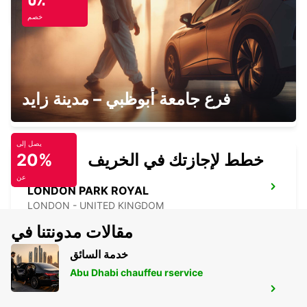
LONDON - UNITED KINGDOM
خصم
MAIDSTONE
فرع جامعة أبوظبي – مدينة زايد
MAIDSTONE - UNITED KINGDOM
يصل إلى
خطط لإجازتك في الخريف
20%
عن
LONDON PARK ROYAL
LONDON - UNITED KINGDOM
مقالات مدونتنا في
خدمة السائق
Abu Dhabi chauffeu rservice
LONDON KINGSTON UPON THAMES