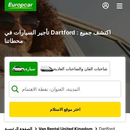
تأجير السيارات في Dartford : اكتشف جميع
محطاتنا
ما نوع المركبة؟
شاحنات الفان والشاحنات العادية
سيارة
اختر موقع الاستلام
Dartford
Van Rental United Kingdom
الصفحة الرئيسية