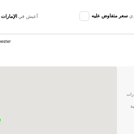
دي
سعر متفاوض عليه
أعيش في
ester
رات
ية