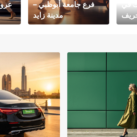
ك في
فرع جامعة أبوظبي –
عروض
خريف
مدينة زايد
فرع جامعة أبوظبي – مدينة
يوروبكار
زايد