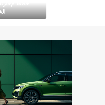
خطط لإجازت
ال
طارد الخريف مع 