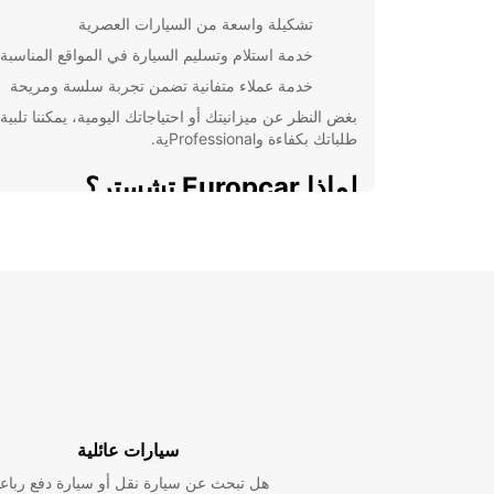
تشكيلة واسعة من السيارات العصرية
خدمة استلام وتسليم السيارة في المواقع المناسبة
خدمة عملاء متفانية تضمن تجربة سلسة ومريحة
بغض النظر عن ميزانيتك أو احتياجاتك اليومية، يمكننا تلبية
طلباتك بكفاءة وProfessionalية.
لماذا Europcar تشستر؟
نحن نفهم أن الاختيار المثالي لتأجير السيارات يمكن أن يك
أمرًا صعبًا، ولكن مع Europcar تشستر يمكنك الاعتماد على:
تجربة عقود تأجير طويلة في السوق المحلي
أسعار تنافسية وشفافة دون رسوم مخفية
خدمة عملاء عالمية المستوى طوال الوقت
اختر Europcar تشستر لتجربة تأجير سيارات لا تنسى تج
الجودة والاقتصاد.
سيارات عائلية
هل تبحث عن سيارة نقل أو سيارة دفع رباع