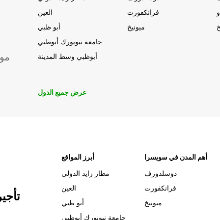
و
فرانكفورت
العين
خ
ميونيخ
أبو ظبي
جامعة نيويورك أبوظبي
موق
أبوظبي وسط المدينة
عرض جميع الدول
أهم المدن في سويسرا
أبرز المواقع
دوسلدورف
مطار زايد الدولي
فرانكفورت
العين
تأجي
ميونيخ
أبو ظبي
جامعة نيويورك أبوظبي