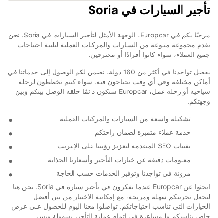
تأجير السيارات في Soria
مرحبًا بكم في Europcar، الوجهة الأمثل لتأجير السيارات في Soria. نحن
نقدم مجموعة متنوعة من السيارات والمركبات العملية لتلبية احتياجات
جميع العملاء، سواء كانوا أفرادًا أو محترفين.
بفضل تواجدنا في أكثر من 160 دولة، نضمن لكم الوصول إلى خدماتنا في
أماكن مختلفة وفي أي وقت تحتاجون فيه. سواء كنتم تخططون لرحلة
سياحية أو رحلة عمل، Europcar ستكون دائمًا حلقة الوصل بينكم وبين
وجهتكم.
تشكيلة واسعة من السيارات والمركبات العملية
خدمة عملاء متميزة لضمان راحتكم
تقنيات SEO المتقدمة لتعزيز رؤيتنا على الإنترنت
معلومات دقيقة عن خيارات التأجير وأسعارنا الجذابة
مرونة في تواجدنا وتوفير الخدمات حسب الحاجة
ابحثوا عن Europcar عندما تفكرون في تأجير سيارة في Soria. نحن هنا
لنجعل تجربتكم سهلة ومريحة، مع إمكانية الاختيار من بين أفضل
الخيارات التي تناسب احتياجاتكم. تواصلوا معنا اليوم للحصول على عرض
خاص يناسبكم وللمساعدة في إتمام عملية التأجير بسهولة ويسر.