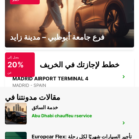
TORREJON DE ARDOZ
فرع جامعة أبوظبي – مدينة زايد
TORREJON DE ARDOZ - SPAIN
يصل إلى
خطط لإجازتك في الخريف
20%
عن
MADRID AIRPORT TERMINAL 4
MADRID - SPAIN
مقالات مدونتنا في
خدمة السائق
Abu Dhabi chauffeu rservice
BILBAO MAIN STATION
BILBAO - SPAIN
Europcar Flex: تأجير السيارات شهريًا لكل رحلة