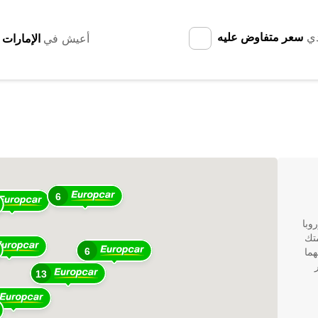
دي
سعر متفاوض عليه
أعيش في
6
وبا
متك
ستئجار سيارة من Europcar. مهما
6
13