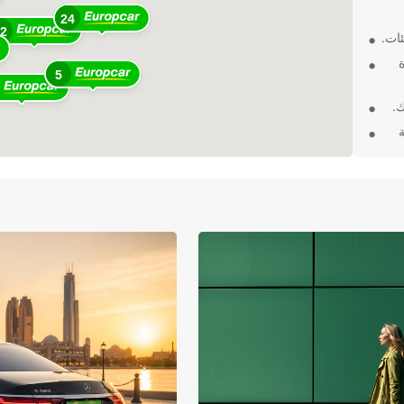
24
12
ات.
5
ك.
 وجهة
رة