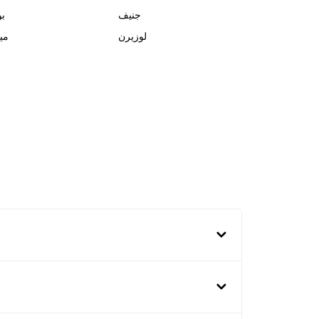
جنيف
بو
لوزيرن
مي