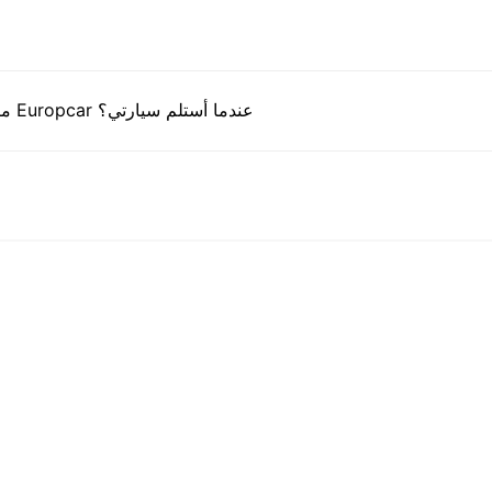
ما هي المستندات التي أحتاج إلى تقديمها إلى مكتب Europcar عندما أستلم سيارتي؟