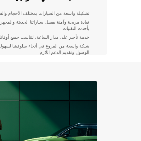
تشكيلة واسعة من السيارات بمختلف الأحجام والفئ
قيادة مريحة وآمنة بفضل سياراتنا الحديثة والمجهزة
بأحدث التقنيات.
خدمة تأجير على مدار الساعة، لتناسب جميع أوقات
شبكة واسعة من الفروع في أنحاء سلوفينيا لسهولة
الوصول وتقديم الدعم اللازم.
السياحة في سلوفينيا
تتميز سلوفينيا بطبيعتها الخلابة وثقافتها الغنية، مما يجعلها
مثالية للسياحة. استكشف الجبال الخلابة والبحيرات الساح
والمدن الساحرة مع سيارة Europcar التي تساعدك على
الوصول لكل مكان ترغب في زيارته.