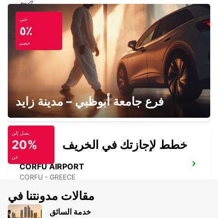
حتى
TIRANA AIRPORT
٥٪
TIRANA - ALBANIA
خصم
TIRANA
فرع جامعة أبوظبي – مدينة زايد
TIRANA - ALBANIA
يصل إلى
خطط لإجازتك في الخريف
20%
عن
CORFU AIRPORT
CORFU - GREECE
مقالات مدونتنا في
خدمة السائق