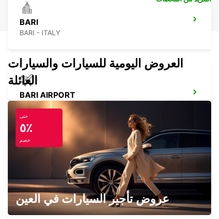
BARI
BARI - ITALY
العروض اليومية للسيارات والسيارات
العائلة
BARI AIRPORT
BARI - ITALY
حتى
٥٪
خصم
CORFU CITY
CORFU - GREECE
عروض تأجير السيارات في العين