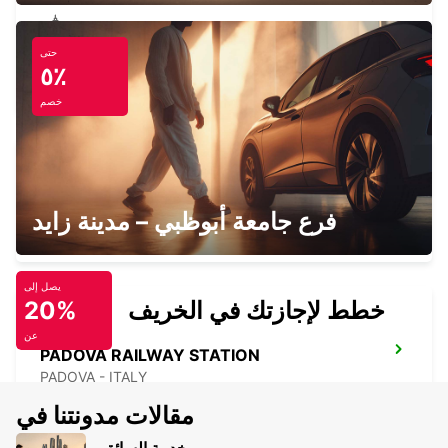
حتى
TRENTO
٥٪
TRENTO - ITALY
خصم
PARMA
فرع جامعة أبوظبي – مدينة زايد
PARMA - ITALY
يصل إلى
خطط لإجازتك في الخريف
20%
عن
PADOVA RAILWAY STATION
PADOVA - ITALY
مقالات مدونتنا في