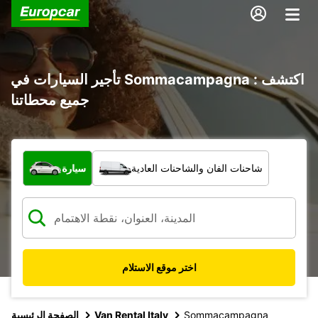
تأجير السيارات في Sommacampagna : اكتشف
جميع محطاتنا
ما نوع المركبة؟
شاحنات الفان والشاحنات العادية
سيارة
اختر موقع الاستلام
Sommacampagna
Van Rental Italy
الصفحة الرئيسية