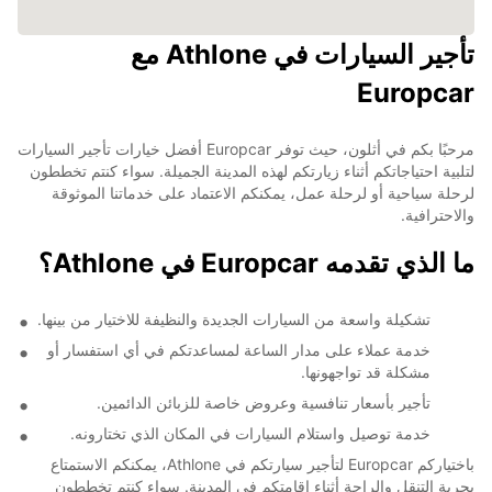
تأجير السيارات في Athlone مع
Europcar
مرحبًا بكم في أثلون، حيث توفر Europcar أفضل خيارات تأجير السيارات
لتلبية احتياجاتكم أثناء زيارتكم لهذه المدينة الجميلة. سواء كنتم تخططون
لرحلة سياحية أو لرحلة عمل، يمكنكم الاعتماد على خدماتنا الموثوقة
والاحترافية.
ما الذي تقدمه Europcar في Athlone؟
تشكيلة واسعة من السيارات الجديدة والنظيفة للاختيار من بينها.
خدمة عملاء على مدار الساعة لمساعدتكم في أي استفسار أو
مشكلة قد تواجهونها.
تأجير بأسعار تنافسية وعروض خاصة للزبائن الدائمين.
خدمة توصيل واستلام السيارات في المكان الذي تختارونه.
باختياركم Europcar لتأجير سيارتكم في Athlone، يمكنكم الاستمتاع
بحرية التنقل والراحة أثناء إقامتكم في المدينة. سواء كنتم تخططون