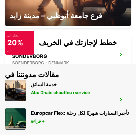
SONDERBORG AIRPORT
فرع جامعة أبوظبي – مدينة زايد
SONDERBORG - DENMARK
يصل إلى
خطط لإجازتك في الخريف
20%
عن
SONDERBORG
SOENDERBORG - DENMARK
مقالات مدونتنا في
خدمة السائق
Abu Dhabi chauffeu rservice
HAMBURG AIRPORT
HAMBURG - GERMANY
Europcar Flex: تأجير السيارات شهريًا لكل رحلة
قراءة +