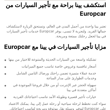
استكشف يينا براحة مع تأجير السيارات من
Europcar
تعتبر يينا واحدة من أجمل المدن في العالم، وتستحق الزيارة لاستكشاف
جمالها الفريد. ولتجربة لا تنسى، يوفر Europcar خدمات تأجير السيارات
في يينا لجعل رحلتك ممتعة ومريحة.
مزايا تأجير السيارات في يينا مع Europcar
تشكيلة واسعة من السيارات الحديثة والمتنوعة للاختيار من بينها
أسعار تنافسية وعروض خاصة تناسب جميع الميزانيات
خدمة عملاء متميزة تضمن راحتك ورضاك التامين الشامل
وخدمات الطوارئ على مدار الساعة
سهولة الحجز عبر الإنترنت أو من خلال فروعنا الموجودة في
أماكن متعددة في يينا
خيارات تأجير قصيرة وطويلة الأمد تناسب احتياجاتك الفردية
سواء كنت تخطط لرحلة سياحية أو رحلة عمل إلى يينا، يمكنك الاعتماد
على Europcar لتوفير وسيلة نقل موثوقة ومريحة لتناسب احتياجاتك.