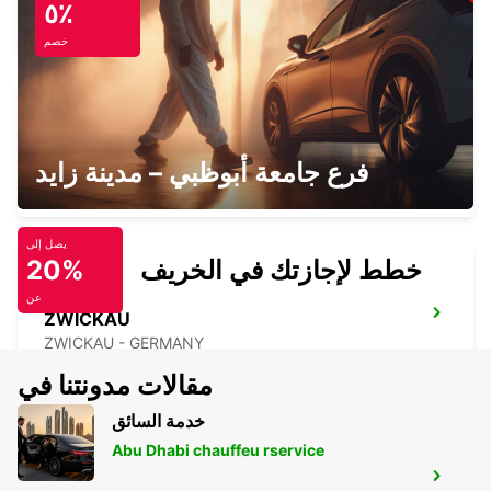
٥٪
LEIPZIG - GERMANY
خصم
HALLE SAALE
فرع جامعة أبوظبي – مدينة زايد
HALLE SAALE - GERMANY
يصل إلى
خطط لإجازتك في الخريف
20%
عن
ZWICKAU
ZWICKAU - GERMANY
مقالات مدونتنا في
خدمة السائق
Abu Dhabi chauffeu rservice
LEIPZIG HALLE AIRPORT