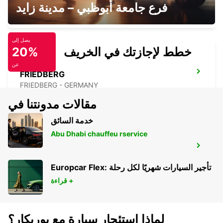
BAD HOMBURG
فرع جامعة أبوظبي – مدينة زايد
BAD HOMBURG - GERMANY
يصل إلى
خطط لإجازتك في الخريف
20%
عن
FRIEDBERG
FRIEDBERG - GERMANY
مقالات مدونتنا في
خدمة السائق
Abu Dhabi chauffeu rservice
FRANKFURT AIRPORT TERMINAL 3
FRANKFURT AM MAIN - GERMANY
Europcar Flex: تأجير السيارات شهريًا لكل رحلة
قراءة +
لماذا استئجار سيارة مع يوربكار؟