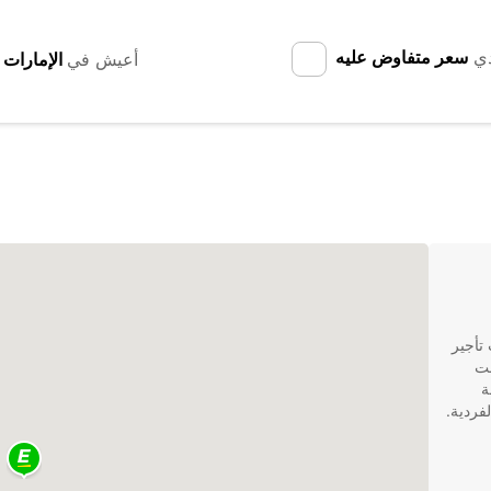
دي
سعر متفاوض عليه
أعيش في
تقدم Europcar خدمات تأجير
نت
ة
فردية.