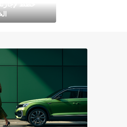
خطط لإجازت
ال
طارد الخريف مع 