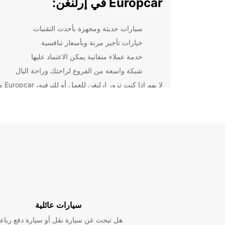
Europcar في إرلنغن:
سيارات حديثة ومجهزة بأحدث التقنيات
خيارات تأجير مرنة وبأسعار تنافسية
خدمة عملاء متفانية يمكن الاعتماد عليها
شبكة واسعة من الفروع لراحتك وراحة البال
لا يهم إذا ك
لخدمتك بأفضل طريقة ممكنة. احجز سيارتك اليوم واستمت
بتجربة تأجير سيارات سهلة وسلسة معنا. نحن هنا لجعل ر
أسهل وأكثر متعة!
سيارات عائلية
هل تبحث عن سيارة نقل أو سيارة دفع رباع