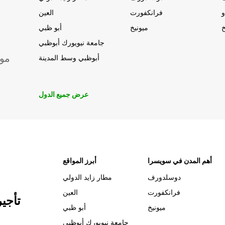
و
فرانكفورت
العين
خ
ميونيخ
أبو ظبي
جامعة نيويورك أبوظبي
موق
أبوظبي وسط المدينة
عرض جميع الدول
أهم المدن في سويسرا
أبرز المواقع
دوسلدورف
مطار زايد الدولي
فرانكفورت
العين
تأجي
ميونيخ
أبو ظبي
جامعة نيويورك أبوظبي