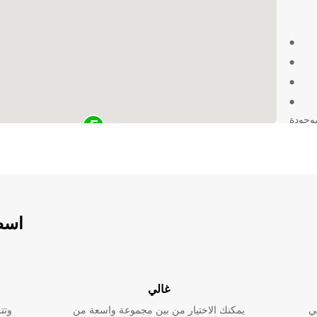
نت تزور إرلنغن للعمل أو للترفيه، Europcar موجودة
ع
حلتك
اسطو
غالي
ي
يمكنك الاختيار من بين مجموعة واسعة من
وتت