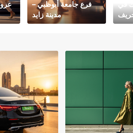
ك في
فرع جامعة أبوظبي –
عروض
خريف
مدينة زايد
فرع جامعة أبوظبي – مدينة
يوروبكار
زايد