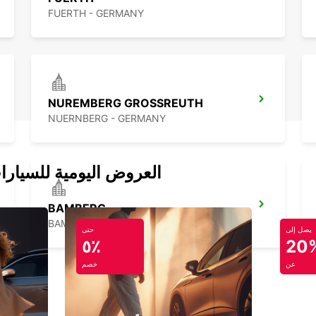
FUERTH - GERMANY
NUREMBERG GROSSREUTH
NUERNBERG - GERMANY
العروض اليومية للسيارا
BAMBERG
BAMBERG - GERMANY
يصل إلى
حتى
٥٪
20
عن
خصم