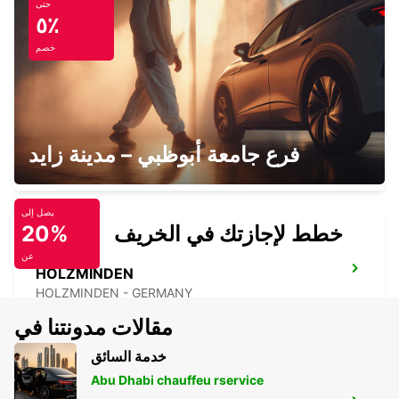
حتى
MINDEN
٥٪
MINDEN - GERMANY
خصم
MUENSTER
فرع جامعة أبوظبي – مدينة زايد
MUENSTER - GERMANY
يصل إلى
خطط لإجازتك في الخريف
20%
عن
HOLZMINDEN
HOLZMINDEN - GERMANY
مقالات مدونتنا في
خدمة السائق
Abu Dhabi chauffeu rservice