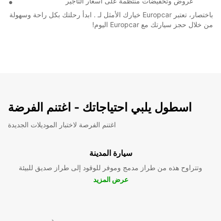
عروض وتخفيضات منتظمة على أسعار التأجير
باختصار، تعتبر Europcar خيارك الأمثل لـ . ابدأ رحلتك بكل راحة وسهولة
من خلال حجز سيارتك مع Europcar اليوم!
اسطول يلبي احتياجاتك - اغتنم الفرضة
اغتنم الفرصة لاختبار الموديلات الجديدة
سيارة المدينة
وتتراوح هذه من طراز مدمج وموفر للوقود إلى طراز صديق للبيئة
عرض المزيد