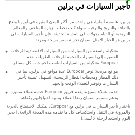
تأجير السيارات في برلين
برلين، عاصمة ألمانيا، هي واحدة من أكثر المدن المثيرة في أوروبا وتعج
بالثقافة والتاريخ والترفيه. سواء كنت تخطط لزيارة المتاحف والمعالم
التاريخية أو القيام بجولات في المدينة الحديثة، فإن تأجير السيارات في
برلين هو الخيار الأمثل لضمان تجربة سفر مريحة ومرنة.
تشكيلة واسعة من السيارات: من السيارات الاقتصادية للرحلات
القصيرة إلى السيارات الفخمة للرحلات الطويلة، تقدم
Europcar تشكيلة من السيارات لتناسب احتياجات كل مسافر.
مواقع مريحة: توفر Europcar عدة مواقع في برلين، بما في
ذلك المطار ومحطات القطار الرئيسية، لتسهيل عملية تأجير
السيارات وتوفير للعملاء الوقت والجهد.
خدمة عملاء متميزة: يقدم فريق Europcar خدمة عملاء متميزة
ودعم مستمر لضمان رضا العملاء وتلبية احتياجاتهم بكفاءة.
باختيار تأجير السيارات في برلين مع Europcar، يمكنك الاستمتاع بالحرية
والمرونة في التنقل واستكشاف كل ما تقدمه هذه المدينة الرائعة. احجز
اليوم واستعد لرحلة لا تُنسى!