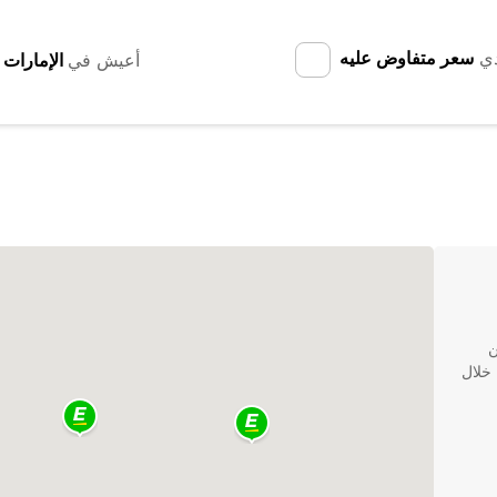
دي
سعر متفاوض عليه
أعيش في
ن
 خلال