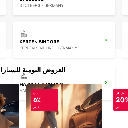
STOLBERG - GERMANY
KERPEN SINDORF
KERPEN SINDORF - GERMANY
العروض اليومية للسيارا
HASSELT SWINNEN
HASSELT - BELGIUM
يصل إلى
حتى
٥٪
20
عن
خصم