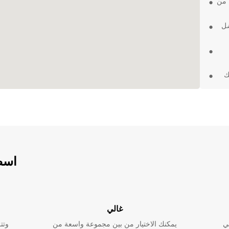
 من
ضل
ك
نك
رات في
اسطو
سواء
تلبية
غالي
ي
يمكنك الاختيار من بين مجموعة واسعة من
وتت