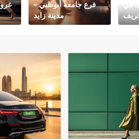
ك في
فرع جامعة أبوظبي –
عروض
خريف
مدينة زايد
فرع جامعة أبوظبي – مدينة
يوروبكار
زايد