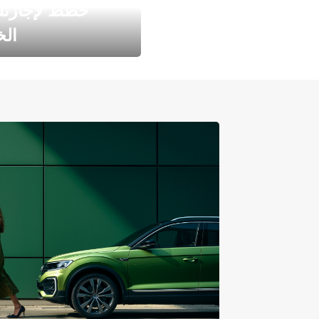
خطط لإجازت
ال
طارد الخريف مع 