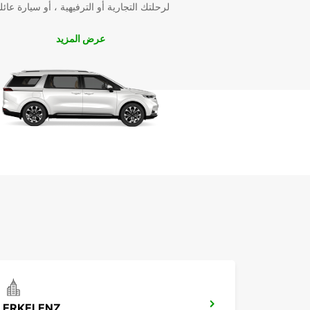
لرحلتك التجارية أو الترفيهية ، أو سيارة عائل
تفضل بزيارة أقرب فرع Europcar في آخن اليوم
السيارة المثالية التي تناسبك وتلبي جميع توقعاتك. نحن هن
أجلك لجعل تجربتك في آخن لا تُنسى!
عرض المزيد
ERKELENZ