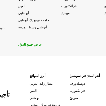
و
فرانكفورت
العين
خ
ميونيخ
أبو ظبي
جامعة نيويورك أبوظبي
موق
أبوظبي وسط المدينة
عرض جميع الدول
أهم المدن في سويسرا
أبرز المواقع
دوسلدورف
مطار زايد الدولي
فرانكفورت
العين
تأجي
ميونيخ
أبو ظبي
جامعة نيويورك أبوظبي