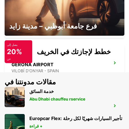
GIRONA MAIN STATION
فرع جامعة أبوظبي – مدينة زايد
GERONA - SPAIN
يصل إلى
خطط لإجازتك في الخريف
20%
عن
GERONA AIRPORT
VILOBÍ D'ONYAR - SPAIN
مقالات مدونتنا في
خدمة السائق
Abu Dhabi chauffeu rservice
CASTRES AIRPORT
LABRUGUIERE - FRANCE
Europcar Flex: تأجير السيارات شهريًا لكل رحلة
قراءة +