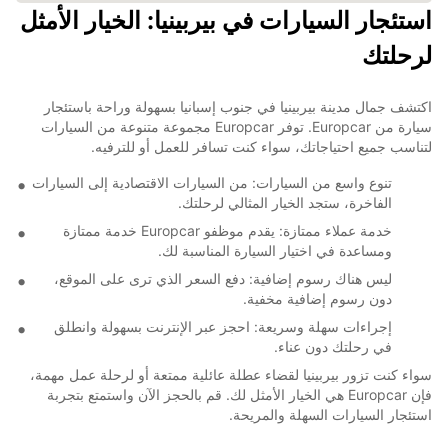
استئجار السيارات في بيربينيا: الخيار الأمثل
لرحلتك
اكتشف جمال مدينة بيربينيا في جنوب إسبانيا بسهولة وراحة باستئجار
سيارة من Europcar. توفر Europcar مجموعة متنوعة من السيارات
لتناسب جميع احتياجاتك، سواء كنت تسافر للعمل أو للترفيه.
تنوع واسع من السيارات: من السيارات الاقتصادية إلى السيارات
الفاخرة، ستجد الخيار المثالي لرحلتك.
خدمة عملاء ممتازة: يقدم موظفو Europcar خدمة ممتازة
ومساعدة في اختيار السيارة المناسبة لك.
ليس هناك رسوم إضافية: دفع السعر الذي ترى على الموقع،
دون رسوم إضافية مخفية.
إجراءات سهلة وسريعة: احجز عبر الإنترنت بسهولة وانطلق
في رحلتك دون عناء.
سواء كنت تزور بيربينيا لقضاء عطلة عائلية ممتعة أو لرحلة عمل مهمة،
فإن Europcar هي الخيار الأمثل لك. قم بالحجز الآن واستمتع بتجربة
استئجار السيارات السهلة والمريحة.