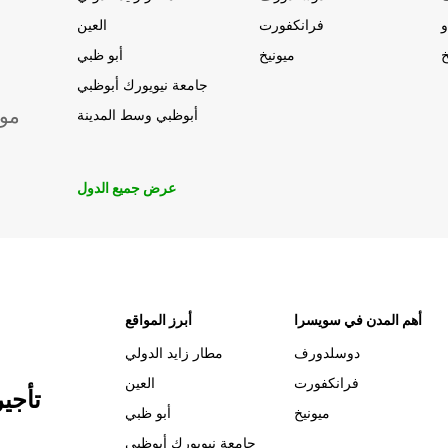
و
فرانكفورت
العين
خ
ميونيخ
أبو ظبي
جامعة نيويورك أبوظبي
موق
أبوظبي وسط المدينة
عرض جميع الدول
أهم المدن في سويسرا
أبرز المواقع
دوسلدورف
مطار زايد الدولي
فرانكفورت
العين
تأجي
ميونيخ
أبو ظبي
جامعة نيويورك أبوظبي