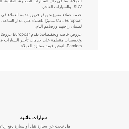
العملاء، بما في ذلك السيارات الصغيرة، العائلية، الـ
SUV، والسيارات الفاخرة.
خدمة عملاء متميزة: يوفر فريق خدمة العملاء في
Europcar دعمًا متميزًا للعملاء على مدار الساعة،
لضمان راحتهم ورضاهم التام.
عروض خاصة وتخفيضات: يقدم Europcar عروضًا
وتخفيضات منتظمة على خدمات تأجير السيارات ف
Pamiers، لتوفير قيمة ممتازة للعملاء.
سواء كنت تخطط لقضاء عطلة في Pamiers
سيارة لرحلة عمل، يمكنك الاعتماد ع
احتياجاتك. احجز سيارتك اليوم واستمتع برحلة مريحة ومنا
سيارات عائلية
هل تبحث عن سيارة نقل أو سيارة دفع رباع