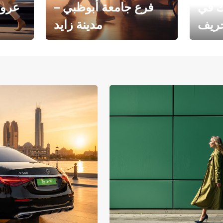
ك في
فرع جامعة أبوظبي –
عروض
خريف
مدينة زايد
فرع جامعة أبوظبي – مدينة
يوروبكار
زايد