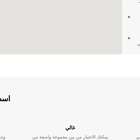
ي
 أو كنت بحاجة إلى
لى Europcar لتلبية جميع
سبة.
اسطو
غالي
ي
يمكنك الاختيار من بين مجموعة واسعة من
وتت