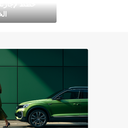
خطط لإجازت
ال
طارد الخريف مع 