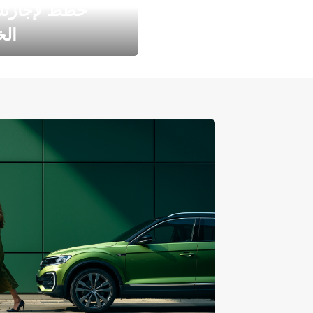
خطط لإجازت
ال
طارد الخريف مع 