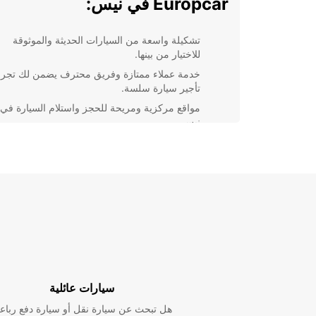
Europcar في نيس:
تشكيلة واسعة من السيارات الحديثة والموثوقة
للاختيار من بينها.
خدمة عملاء ممتازة وفريق محترف يضمن لك تجرب
تأجير سيارة سلسة.
مواقع مركزية ومريحة للحجز واستلام السيارة في
نيس.
خيارات تأجير مرنة لتناسب جدولك واحتياجاتك الفر
تقديم خدمات إضافية مثل تأجير GPS ومقاع
للأطفال.
بالإضافة إلى ذلك، تقدم Europcar عروض خاصة وتخ
رائعة عند حجز سيارتك في نيس مسبقًا عبر موقعهم الإلكت
لذلك، لا تفكر كثيرًا واحجز الآن لتستمتع بتجربة السفر الرا
في مدينة نيس مع Europcar.
سيارات عائلية
هل تبحث عن سيارة نقل أو سيارة دفع رباع