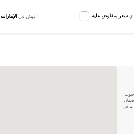
دي
سعر متفاوض عليه
أعيش في
جنوب
 الأمثل لضمان
جير سيارات في