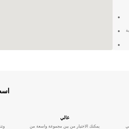
ة
دية.
د السيارة
فيضات
روني.
اسطو
ئعة
غالي
ي
يمكنك الاختيار من بين مجموعة واسعة من
وتت