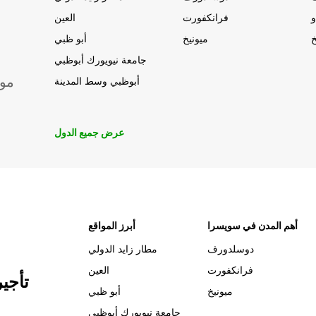
و
فرانكفورت
العين
خ
ميونيخ
أبو ظبي
جامعة نيويورك أبوظبي
موق
أبوظبي وسط المدينة
عرض جميع الدول
أهم المدن في سويسرا
أبرز المواقع
دوسلدورف
مطار زايد الدولي
فرانكفورت
العين
تأجي
ميونيخ
أبو ظبي
جامعة نيويورك أبوظبي