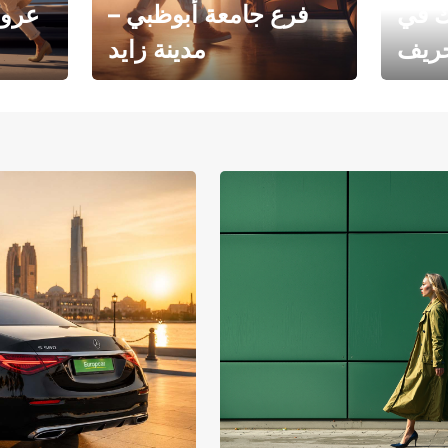
ك في
فرع جامعة أبوظبي –
عروض
خريف
مدينة زايد
فرع جامعة أبوظبي – مدينة
يوروبكار
زايد