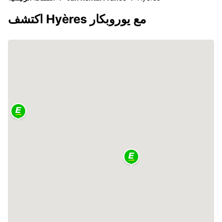
اكتشف Hyères مع يوروبكار