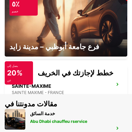
٥٪
BANDOL - FRANCE
خصم
LA CIOTAT
فرع جامعة أبوظبي – مدينة زايد
LA CIOTAT - FRANCE
يصل إلى
خطط لإجازتك في الخريف
20%
عن
SAINTE-MAXIME
SAINTE MAXIME - FRANCE
مقالات مدونتنا في
خدمة السائق
Abu Dhabi chauffeu rservice
AUBAGNE