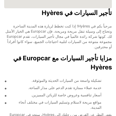
تأجير السيارات في Hyères
مرحباً بكم في Hyères! إذا كنت تخطط لزيارة هذه المدينة الساحرة
وتحتاج إلى وسيلة تنقل مريحة ومريحة، فإن Europcar هي الخيار الأمثل
لك. كونها شركة رائدة عالمياً في مجال تأجير السيارات، تقدم Europcar
مجموعة متنوعة من السيارات لتلبية احتياجات الجميع، سواء كانوا أفراداً
أو محترفين.
مزايا تأجير السيارات مع Europcar في
Hyères
تشكيلة واسعة من السيارات الحديثة والموثوقة.
خدمة عملاء ممتازة تقدم الدعم على مدار الساعة.
أسعار تنافسية وعروض خاصة للزبائن المميزين.
مواقع مريحة لاستلام وتسليم السيارات في مختلف أنحاء
المدينة.
بغض النظر عن الغرض من رحلتك إلى Hyères، ستجد في Europcar