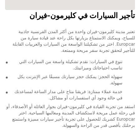
تأجير السيارات في كليرمون-فيران
تعتبر مدينة كليرمون-فيران واحدة من أكثر المدن الفرنسية جاذبية
للسياح، ويمكنك الاستمتاع بزيارتها بكل راحة عند قيادة سيارة من
Europcar. اختر من تشكيلتنا الواسعة من السيارات والعربيات القابلة
للتأجير لتحقق تجربة سفر مريحة وممتعة.
تنوع في السيارات: نقدم تشكيلة واسعة من السيارات التي
تناسب احتياجاتك وميزانيتك.
سهولة الحجز: يمكنك حجز سيارتك مسبقًا عبر الإنترنت بكل
سهولة.
خدمة عملاء ممتازة: فريقنا متاح على مدار الساعة لمساعدتك
في حالة وجود أي استفسارات أو مشاكل.
استفد من تجربة القيادة في كليرمون-فيران بجوار العائلة أو الأصدقاء، أو
في رحلة عمل مريحة لاستكشاف المدينة ومعالمها السياحية. اختر
Europcar كشريك للحصول على تجربة تأجير سيارات مميزة واستمتع
برحلتك بأقصى قدر من الراحة والسهولة.