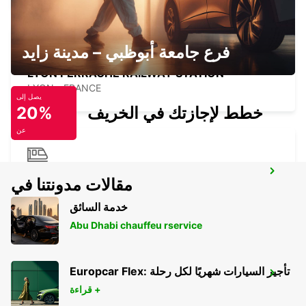
فرع جامعة أبوظبي – مدينة زايد
LYON PERRACHE RAILWAY STATION
LYON - FRANCE
يصل إلى
خطط لإجازتك في الخريف
20%
عن
LYON PART-DIEU RAILWAY STATION
مقالات مدونتنا في
LYON - FRANCE
خدمة السائق
Abu Dhabi chauffeu rservice
Europcar Flex: تأجير السيارات شهريًا لكل رحلة
LYON VENISSIEUX
قراءة +
VENISSIEUX - FRANCE