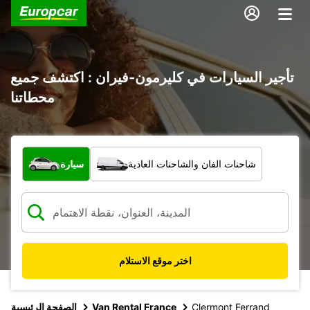
تأجير السيارات في كليرمون-فيران : اكتشف جميع
محطاتنا
ما نوع المركبة؟
شاحنات الفان والشاحنات العادية
سيارة
اختر موقع الاستلام
Clermont Ferrand
Van Rental France
الصفحة الرئيسية