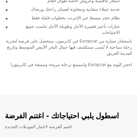
أسعار تنافسية وعروض خاصة طوال العام
خدمة عملاء متفانية ومتعاونة لضمان راحتك ورضاك
نظام حجز مبسط عبر الإنترنت بخطوات قليلة فقط
خيارات تأجير قصيرة الأجل وطويلة الأجل تناسب جميع
الاحتياجات
باستئجار سيارة من Europcar في كابريتون، ستحصل على فرصة لتجربة
رحلة سياحية لا تُنسى تستكشف فيها جمال البحر الأبيض المتوسط وتاريخ
المدينة العريق.
احجز اليوم مع Europcar واستمتع برحلة مريحة وممتعة في كابريتون!
اسطول يلبي احتياجاتك - اغتنم الفرضة
اغتنم الفرصة لاختبار الموديلات الجديدة