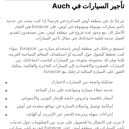
تأجير السيارات في Auch
مرحبًا بك في منطقة أوش الساحرة في فرنسا! إذا كنت تبحث عن خدمة
تأجير سيارات موثوقة وموثوقة في أوش، فإن Europcar هي الخيار
الأمثل لك. مع وجود عدة فروع في منطقة أوش، نحن مستعدون لتقديم
أفضل خدمة لتلبية احتياجاتك في مجال تأجير السيارات.
استمتع برحلتك في منطقة أوش باستخدام سيارة من Europcar. سواء
كنت تخطط للتجول حول المدينة أو استكشاف المعالم السياحية القريبة،
فإننا نوفر لك مجموعة متنوعة من السيارات لتناسب احتياجاتك. من
السيارات الصغيرة والاقتصادية إلى السيارات الفاخرة والعائلية، يمكنك
العثور على السيارة المثالية لرحلتك مع Europcar.
تشكيلة واسعة من السيارات لاختيارك
خدمة عملاء ممتازة ومتواجدة على مدار الساعة
أسعار تنافسية وعروض خاصة للإيجار اليومي والأسبوعي
إمكانية توصيل واستلام السيارة في مواقع متعددة في أوش
إجراءات سهلة ومريحة للحجز عبر الإنترنت أو الهاتف
لا تتردد في الاتصال بنا للحصول على مزيد من المعلومات حول خدمات
تأجير السيارات في منطقة أوش. اختر Europcar لتجربة تأجير سيارات