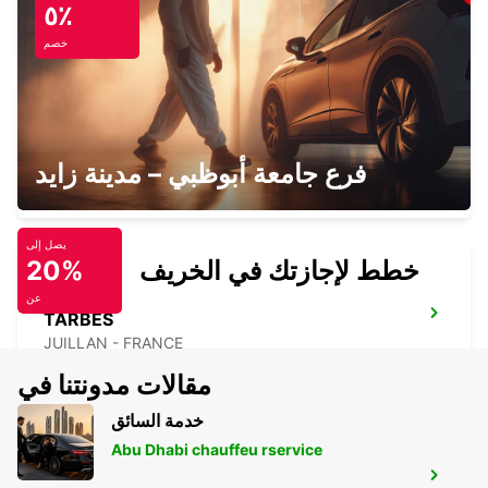
٥٪
TOULOUSE - FRANCE
خصم
TARBES LOURDES AIRPORT
فرع جامعة أبوظبي – مدينة زايد
JUILLAN - FRANCE
يصل إلى
خطط لإجازتك في الخريف
20%
عن
TARBES
JUILLAN - FRANCE
مقالات مدونتنا في
خدمة السائق
Abu Dhabi chauffeu rservice
AIRE-SUR-L'ADOUR