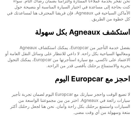
نحن نفخر بخدمة عملاءنا الممتازة والتزامنا بضمان رضاك التام. سواء
كنت بحاجة إلى مساعدة في اختيار السيارة المناسبة أو بنصيحة حول
الأماكن السياحية في Agneaux، فإن فريقنا المحترف هنا لمساعدتك في
كل خطوة من الطريق.
استكشف Agneaux بكل سهولة
بفضل خدمة التأجير من Europcar، يمكنك استكشاف Agneaux
ومعالمها السياحية بكل راحة. لا داعي للانتظار على وسائل النقل العامة أو
الاعتماد على تاكسي. مع سيارة استأجرتها من Europcar، يمكنك التجول
بحرية والاستمتاع برحلتك بأقصى قدر من الراحة.
احجز مع Europcar اليوم
لا تضيع الوقت واحجز سيارتك مع Europcar اليوم لضمان تجربة تأجير
سيارات رائعة في Agneaux. اختر من بين مجموعتنا الواسعة من
السيارات واستمتع برحلتك بكل راحة وأمان. نحن هنا لجعل رحلتك أكثر
متعة وسهولة من أي وقت مضى.