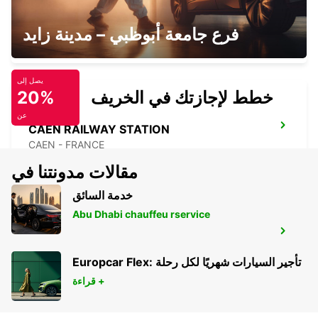
AVRANCHES
فرع جامعة أبوظبي – مدينة زايد
ST SENIER SOUS AVRANCHES - FRANCE
يصل إلى
خطط لإجازتك في الخريف
20%
عن
CAEN RAILWAY STATION
CAEN - FRANCE
مقالات مدونتنا في
خدمة السائق
Abu Dhabi chauffeu rservice
CHERBOURG
CHERBOURG - FRANCE
Europcar Flex: تأجير السيارات شهريًا لكل رحلة
قراءة +