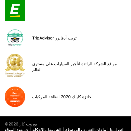
TripAdvisor تريب أدفايزر
مواقع الشركة الرائدة لتأجير السيارات على مستوى
العالم
جائزة كاياك 2020 لنظافة المركبات
©يوروب كار 2026
اتصل بنا
ملفات التعريف المرتبطة
الشروط والاحكام
خريضة الموقع