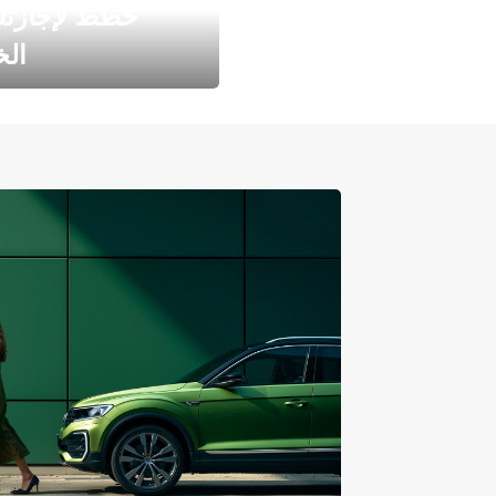
خطط لإجازت
ال
طارد الخريف مع 