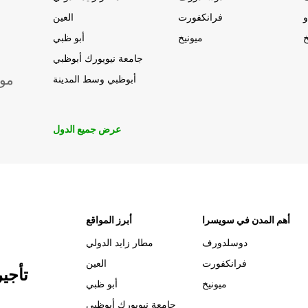
و
فرانكفورت
العين
خ
ميونيخ
أبو ظبي
جامعة نيويورك أبوظبي
موق
أبوظبي وسط المدينة
عرض جميع الدول
أهم المدن في سويسرا
أبرز المواقع
دوسلدورف
مطار زايد الدولي
فرانكفورت
العين
تأجي
ميونيخ
أبو ظبي
جامعة نيويورك أبوظبي