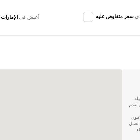
دي
سعر متفاوض عليه
أعيش في
ميلة
نقل - سيارة Europcar! نحن نقدم
تم ترغبون
العمل
ء.