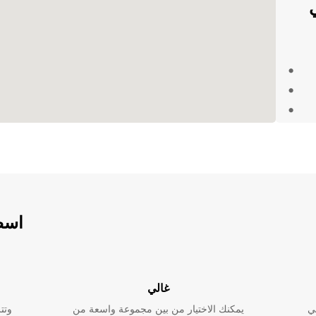
Europ في
كم
م
اسطو
غالي
ي
يمكنك الاختيار من بين مجموعة واسعة من
وتت