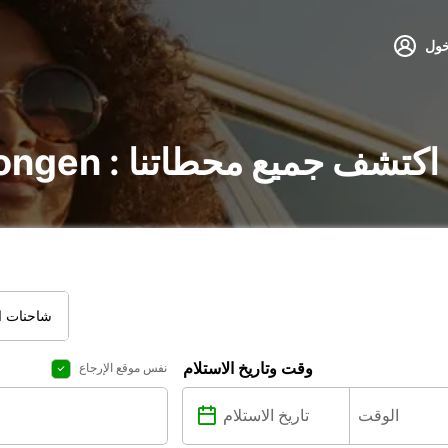
خول
تأجير السيارات في Drongen : اكتشف جميع محطاتنا
شاحنات ال
وقت وتاريخ الاستلام
نفس موقع الإرجاع