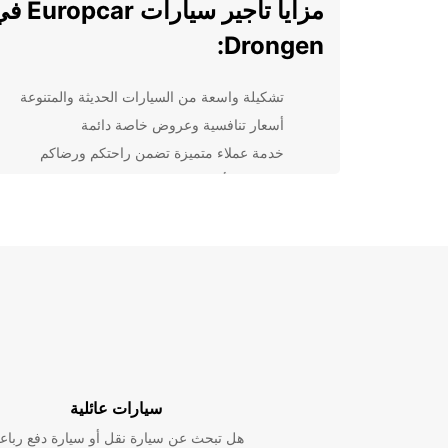
مزايا تأجير سيارات car
Drongen:
تشكيلة واسعة من السيارات الحديثة والمتنوعة
أسعار تنافسية وعروض خاصة دائمة
خدمة عملاء متميزة تضمن راحتكم ورضاكم
إجراءات تأجير سريعة ومبسطة دون تعقيدات
أماكن استلام وتسليم مرنة ومناسبة لجميع احتياجات
لا تترددوا في الاتصال بنا اليوم لحجز سيارتكم القادمة في
Drongen وتجربة رحلة رائعة بأسلوب مريح واحترافي.
Europcar هي خياركم الأمثل لرحلاتكم لأننا نضع احتياجاتك
وراحتكم دائمًا في المقام الأول.
سيارات عائلية
هل تبحث عن سيارة نقل أو سيارة دفع رباع