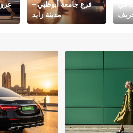
ك في
فرع جامعة أبوظبي –
عروض
خريف
مدينة زايد
فرع جامعة أبوظبي – مدينة
يوروبكار
زايد