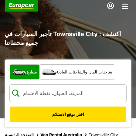
تأجير السيارات في Townsville City : اكتشف
جميع محطاتنا
ما نوع المركبة؟
شاحنات الفان والشاحنات العادية
سيارة
اختر موقع الاستلام
Townsville City
Van Rental Australia
الصفحة الرئيسية