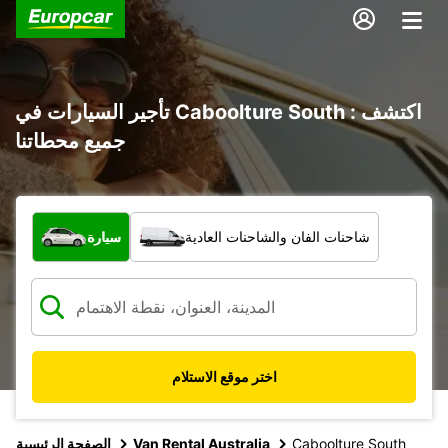
تأجير السيارات في Caboolture South : اكتشف
جميع محطاتنا
ما نوع المركبة؟
شاحنات الفان والشاحنات العادية
سيارة
اختر موقع الاستلام
Caboolture South
Van Rental Australia
الصفحة الرئيسية