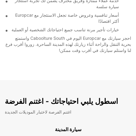
خدمة عملاء ممتازة وفريق محترف يضمن لك تجربة استئجار
سيارة سلسة
أسعار تنافسية وعروض خاصة تجعل الاستئجار مع Europcar
أكثر اقتصادًا
خيارات تأجير مرنة تناسب جميع احتياجاتك الشخصية أو العملية
احجز سيارتك مع Europcar اليوم في Caboolture South واستمتع
بحرية التنقل والراحة أثناء زيارتك لهذه المدينة الساحرة. زوروا أقرب فرع
لنا واستلم سيارتك في أقرب وقت ممكن!
اسطول يلبي احتياجاتك - اغتنم الفرضة
اغتنم الفرصة لاختبار الموديلات الجديدة
سيارة المدينة