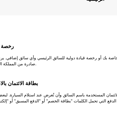
رخصة ا
لخاصة بك أو رخصة قيادة دولية للسائق الرئيسي وأي سائق إضافي. ير
صادرة من المملكة المتحدة، يجب عليك إحضار كلا الجزئين من رخصتك.
بطاقة الائتمان بال
تمان المستخدمة باسم السائق وأن تُعرض عند استلام السيارة. لبعض ا
الدفع التي تحمل الكلمات "بطاقة الخصم" أو "الدفع المسبق" أو "إلكتر