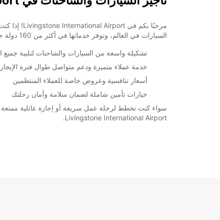
تأجير السيارات والشاحنات في Livingstone International Airport
+260 (212) 627800
السيارات في العالم، وتوفر خدماتها في أكثر من 160 دولة حول العالم، بما في ذلك هنا في Livingstone.
خط سير الرحلة
تشكيلة واسعة من السيارات والشاحنات لتلبية جميع ا
خدمة عملاء متميزة ودعم متواصل طوال فترة الإيجار
أسعار تنافسية وعروض خاصة للعملاء المنتظمين
خيارات تأمين شاملة لضمان سلامة وأمان رحلتك
Livingstone International Airport.