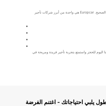
مرحبًا بكم في Livingstone International Airport! إذا كنت تبحث عن خدمة تأجير سيارات أو شاحنات في هذه المنطقة، فأنت في المكان الصحيح. Europcar هي واحدة من أبرز شركات تأجير
توفير السيارة أو الشاحنة المناسبة لك. اتصل بنا اليوم للحجز واستمتع بتجربة تأجير فريدة ومريحة في
ل يلبي احتياجاتك - اغتنم الفرضة