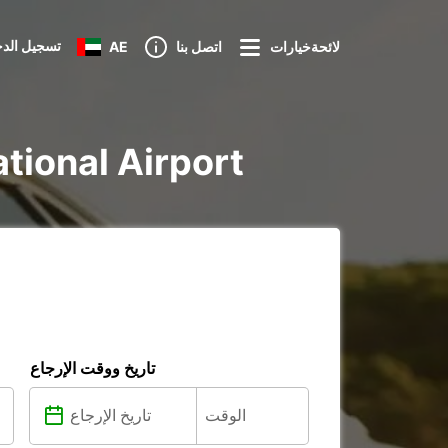
تسجيل الد
لائحةخيارات
اتصل بنا
AE
تأجير voiture و utilitaire 
تاريخ ووقت الإرجاع