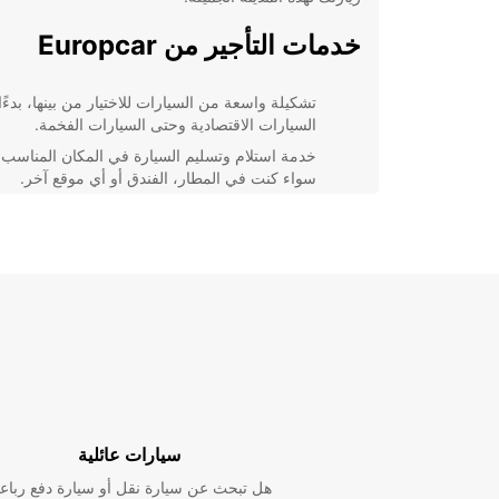
خدمات التأجير من Europcar
تشكيلة واسعة من السيارات للاختيار من بينها، بدءً
السيارات الاقتصادية وحتى السيارات الفخمة.
خدمة استلام وتسليم السيارة في المكان المناسب 
سواء كنت في المطار، الفندق أو أي موقع آخر.
خدمة دعم على مدار الساعة لضمان راحتك وسلام
أثناء رحلتك.
عروض وتخفيضات خاصة للعملاء المستمرين
والحجوزات المبكرة.
استكشف Tacuarembó براحة
Europcar
سواء كنت تخطط لقضاء عطلة عائلية ممتعة أو رحلة عمل 
بالمغامرات، فإن تأجير سيارة من uropcar
سيارات عائلية
Tacuarembó أسهل وأكثر متعة. استمتع برحلتك دون أ
واستكشف كل معالم المدينة براحة وسهولة.
هل تبحث عن سيارة نقل أو سيارة دفع رباع