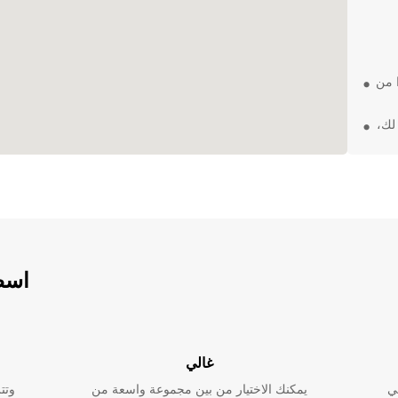
ا من
لك،
تك
 مع
اسطو
مليئة
E سيجعل تنقلك في
غالي
ي قلق
ي
يمكنك الاختيار من بين مجموعة واسعة من
وتت