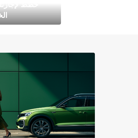
خطط لإجازت
ال
طارد الخريف مع 