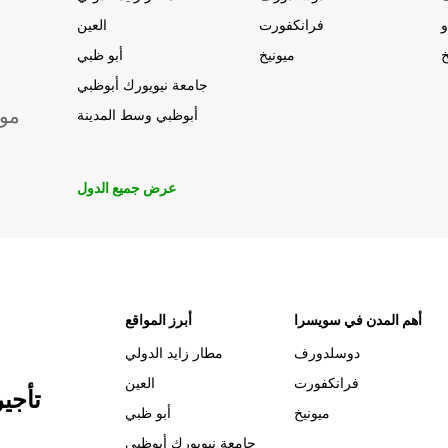
و
فرانكفورت
العين
خ
ميونيخ
أبو ظبي
جامعة نيويورك أبوظبي
موق
أبوظبي وسط المدينة
عرض جميع الدول
أهم المدن في سويسرا
أبرز المواقع
دوسلدورف
مطار زايد الدولي
فرانكفورت
العين
تأجي
ميونيخ
أبو ظبي
جامعة نيويورك أبوظبي