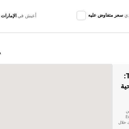
دي
سعر متفاوض عليه
أعيش في
ا
تأجير السيارات في Tacuarembó:
احية
 واحدة من
ر Europcar
ك خلال