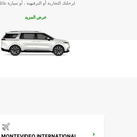
لرحلتك التجارية أو الترفيهية ، أو سيارة عائل
قم بحجز سيارتك الآن مع Europcar واستمتع بأفضل تج
تأجير في Tacuarembó!
عرض المزيد
MONTEVIDEO INTERNATIONAL AIRPORT