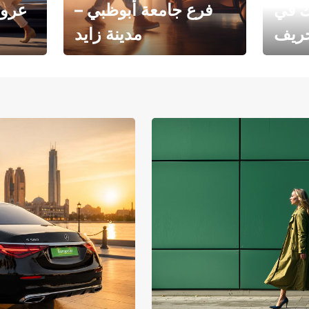
ك في
فرع جامعة أبوظبي –
عروض
خريف
مدينة زايد
فرع جامعة أبوظبي – مدينة
يوروبكار
زايد