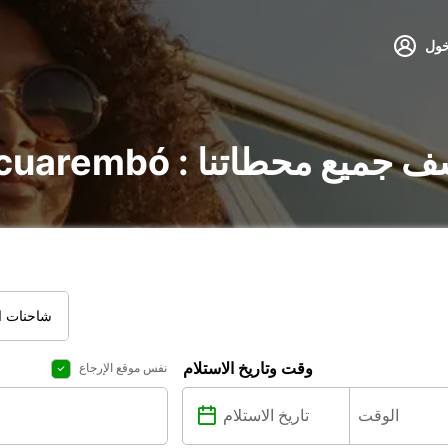
خول
ارات في Tacuarembó : اكتشف جميع محطاتنا
شاحنات ال
وقت وتاريخ الاستلام
نفس موقع الإرجاع