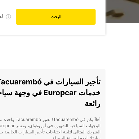
ل
البحث
خدمات Europcar في وجهة سي
رائعة
أهلاً بكم في Tacuarembó! تعتبر Tacuarembó
الوجهات السياحية الشهيرة في أوروغواي، وتعتب
الشريك المثالي لتلبية احتياجات تأجير السيارات الخاصة ب
زيارتك لهذه المدينة الجميلة.