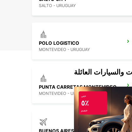
SALTO - URUGUAY
POLO LOGISTICO
MONTEVIDEO - URUGUAY
ت والسيارات العائلة
PUNTA CARRETAS MONTEVIDEO
MONTEVIDEO - URUGUAY
حتى
٥٪
خصم
BUENOS AIRES JORGE NEWBERY AIRPORT