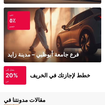
حتى
٥٪
خصم
فرع جامعة أبوظبي – مدينة زايد
يصل إلى
خطط لإجازتك في الخريف
20%
عن
مقالات مدونتنا في