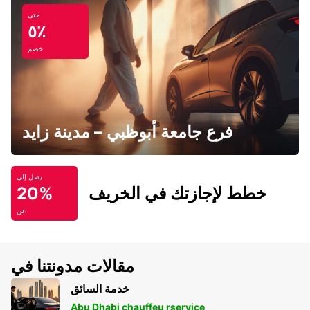
حتى
٥٪
خصم
فرع جامعة أبوظبي – مدينة زايد
يصل إلى
خطط لإجازتك في الخريف
20%
عن
مقالات مدونتنا في
خدمة السائق
Abu Dhabi chauffeu rservice