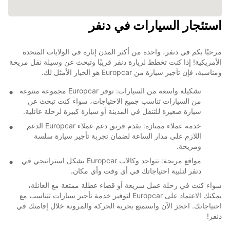
استئجار السيارات في دنفر
مرحبًا بكم في دنفر، واحدة من أكثر المدن إثارة في الولايات المتحدة
الأمريكية! إذا كنت تخطط لزيارة دنفر قريبًا وتبحث عن وسيلة نقل مريحة
ومناسبة، فإن تأجير سيارة من Europcar هو الخيار الأمثل لك.
تشكيلة واسعة من السيارات: توفر Europcar مجموعة متنوعة
من السيارات تناسب جميع الاحتياجات، سواء كنت تبحث عن
سيارة صغيرة للتنقل في المدينة أو سيارة كبيرة لرحلة عائلية.
خدمة عملاء ممتازة: يقدم فريق دعم عملاء Europcar الدعم
اللازم على مدار الساعة لضمان تجربة تأجير سيارة سلسة
ومريحة.
مواقع مريحة: تتواجد وكالات Europcar بشكل استراتيجي في
دنفر لتلبية احتياجاتك في أي وقت وأي مكان.
سواء كنت في رحلة عمل سريعة أو قضاء عطلة ممتعة مع العائلة،
يمكنك الاعتماد على Europcar لتوفير خدمة تأجير سيارات تتناسب مع
احتياجاتك. احجز الآن واستمتع بحرية الحركة والمرونة خلال إقامتك في
دنفر!