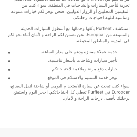
تجربة لتأجير السيارات والشاحنات في المنطقة. سواء كنت من
المقيمين المحليين أو الزوار الدوليين، فنحن نوفر لكم خيارات متنوعة
ومناسبة لتلبية احتياجات رحلتكم.
استكشف Purfleet بألقها وجمالها مع أسطول السيارات الحديثة
والمتنوعة من Europcar. نحن نضمن لكم الراحة والأمان أثناء تجوالكم
في المدينة والمناطق المحيطة.
خدمة عملاء ممتازة ودعم على مدار الساعة.
تأجير سيارات وشاحنات بأسعار تنافسية.
خيارات دفع مرنة وملاءمة لاحتياجاتكم.
توفر خدمة التسليم والاستلام في الموقع.
سواء كنت تبحث عن سيارة للاستخدام اليومي أو شاحنة لنقل البضائع،
Europcar في Purfleet تغطي كل احتياجاتكم. احجز اليوم واستمتع
برحلتك بأقصى درجات الراحة والأمان.