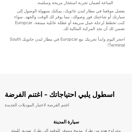
الساعة لضمان تجربة استئجار مريحة وسلسة.
بفضل موقعنا في مطار لندن جاتويك، يمكنك بسهولة الوصول إلى
سيارتك أو شاحنتك فور وصولك، مما يوفر لك الوقت والجهد. سواء
كنت تخطط لرحلة عمل سريعة أو عطلة عائلية ممتعة، Europcar
تضمن لك أن تجد المركبة المثالية لك.
احجز اليوم وابدأ تجربتك مع Europcar في مطار لندن جاتويك South
Terminal!
اسطول يلبي احتياجاتك - اغتنم الفرضة
اغتنم الفرصة لاختبار الموديلات الجديدة
سيارة المدينة
وتتراوح هذه من طراز مدمج وموفر للوقود إلى طراز صديق للبيئة