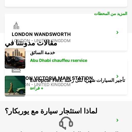
المزيد من المحطات
LONDON WANDSWORTH
LONDON - UNITED KINGDOM
مقالات مدونتنا في
خدمة السائق
Abu Dhabi chauffeu rservice
LONDON VICTORIA MAIN STATION
Europcar Flex: تأجير السيارات شهريًا لكل رحلة
LONDON - UNITED KINGDOM
قراءة +
لماذا استئجار سيارة مع يوربكار؟
WORTHING AND LANCING
LANCING - UNITED KINGDOM