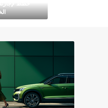
خطط لإجازت
ال
طارد الخريف مع 