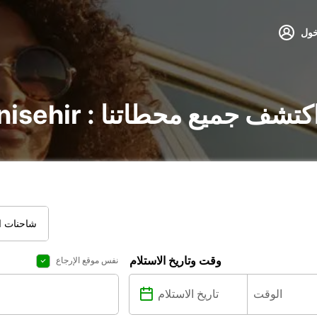
خول
أجير السيارات في Yenisehir : اكتشف جميع محطاتنا
شاحنات ال
وقت وتاريخ الاستلام
نفس موقع الإرجاع