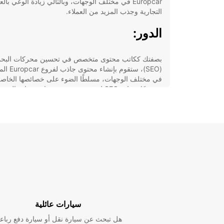
Europcar في مختلف الوجهات، وبالتالي زيادة الوعي بالع
التجارية وجذب المزيد من العملاء.
الدور:
بصفتك ككاتب محتوى متخصص في تحسين محركات البح
(SEO)، ستقوم بإنشاء مح
في مختلف الوجهات، مسلطًا الضوء على خصائصها الخاص
ومدمجًا تقنيات SEO لرفع مستوى تصنيفها في نتائج البحث.
الهدف:
هدفنا هو توفير معلومات شاملة للعملاء حول خيارات تأجير
السيارات المتاحة وتشجيعهم على اختيار pcar
لتأجير السيارات.
الجمهور المستهدف:
سيارات عائلية
يشمل جمهورنا المستهدف البالغين الذين يسافرون داخلياً 
الحدود، فضلاً عن العائلات والمحترفين.
هل تبحث عن سيارة نقل أو سيارة دفع رباع