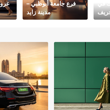
ك في
فرع جامعة أبوظبي –
عروض
خريف
مدينة زايد
فرع جامعة أبوظبي – مدينة
يوروبكار
زايد