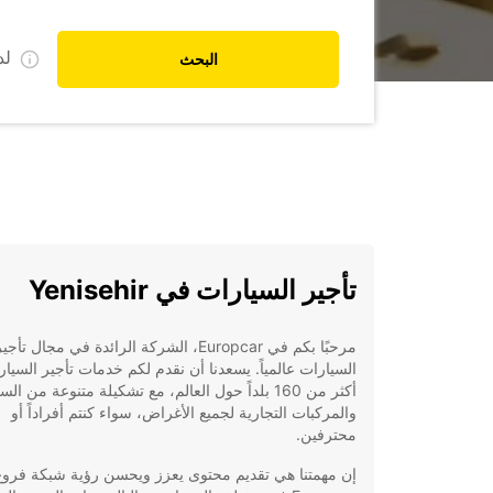
ل
البحث
تأجير السيارات في Yenisehir
مرحبًا بكم في Europcar، الشركة الرائدة في مجال تأجي
السيارات عالمياً. يسعدنا أن نقدم لكم خدمات تأجير السيا
أكثر من 160 بلداً حول العالم، مع تشكيلة متنوعة من ال
والمركبات التجارية لجميع الأغراض، سواء كنتم أفراداً أو
محترفين.
إن مهمتنا هي تقديم محتوى يعزز ويحسن رؤية شبكة فروع