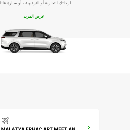
لرحلتك التجارية أو الترفيهية ، أو سيارة عائل
النبرة والأسلوب:
عرض المزيد
نحن نعتمد على نبرة مهنية، معلوماتية، جذابة، واضحة، و
الفهم مع الحد الأدنى من المصطلحات التقنية.
ننصح بعدم استخدام الحروف الكبيرة لجميع الكلمات في
العناوين.
توفر Europcar تشكيلة واسعة من السيارات لجمي
الاحتياجات.
خدمة العملاء على مدار الساعة لضمان راحتك
وسلامتك.
توفير خيارات تأجير مرنة ومناسبة لجميع العملاء.
نحن هنا لمساعدتك في تلبية احتياجاتك من تأجير السيارات
Europcar اليوم!
MALATYA ERHAC APT MEET AND GREET