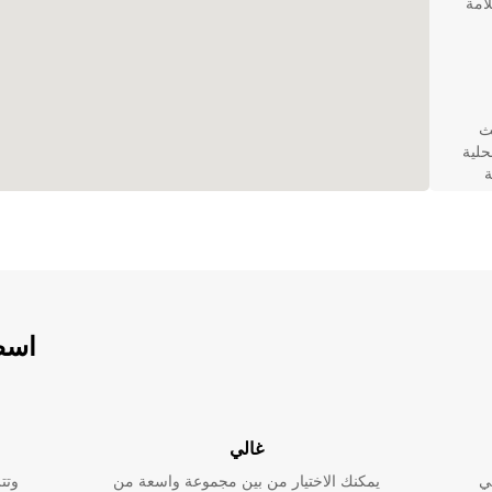
لامة
ث
توى جاذب لفروع Europcar المحلية
ة
Euro كشريك
اسطو
غالي
وعبر
ي
يمكنك الاختيار من بين مجموعة واسعة من
وتت