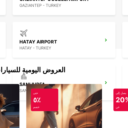
GAZIANTEP - TURKEY
HATAY AIRPORT
HATAY - TURKEY
العروض اليومية للسيارا
SANLIURFA
SANLIURFA - TURKEY
يصل إلى
حتى
٥٪
20
عن
خصم