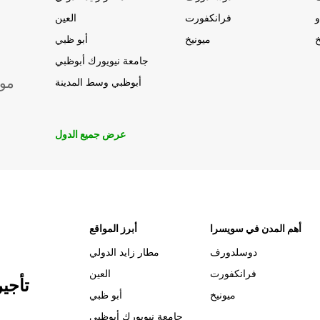
و
فرانكفورت
العين
خ
ميونيخ
أبو ظبي
جامعة نيويورك أبوظبي
موق
أبوظبي وسط المدينة
عرض جميع الدول
أهم المدن في سويسرا
أبرز المواقع
دوسلدورف
مطار زايد الدولي
فرانكفورت
العين
تأجي
ميونيخ
أبو ظبي
جامعة نيويورك أبوظبي