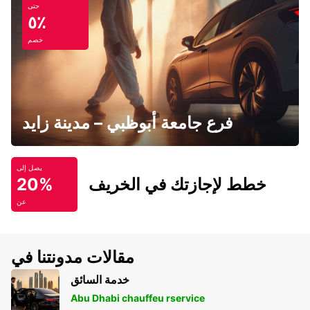
حتى
٥٪
خصم
فرع جامعة أبوظبي – مدينة زايد
يصل إلى
خطط لإجازتك في الخريف
20%
عن
مقالات مدونتنا في
خدمة السائق
Abu Dhabi chauffeu rservice