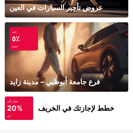
عروض تأجير السيارات في العين
حتى
٥٪
خصم
فرع جامعة أبوظبي – مدينة زايد
يصل إلى
خطط لإجازتك في الخريف
20%
عن