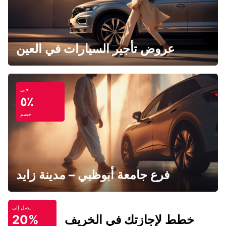
عروض تأجير السيارات في العين
حتى
٥٪
خصم
فرع جامعة أبوظبي – مدينة زايد
يصل إلى
خطط لإجازتك في الخريف
20%