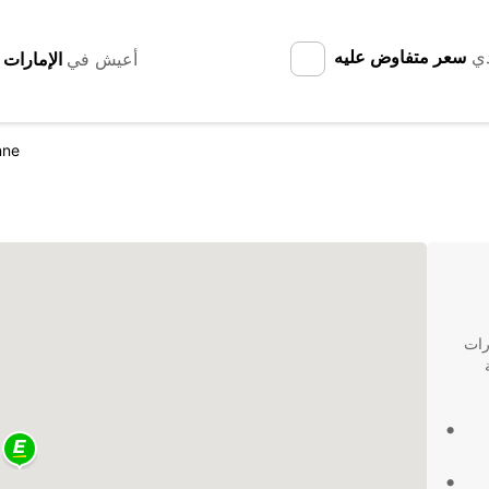
دي
سعر متفاوض عليه
أعيش في
nne
رات