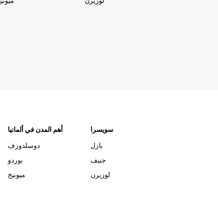
لوزيرن
ميوني
سويسرا
أهم المدن في ألمانيا
بازل
دوسلدورف
جنيف
بوردو
لوزيرن
ميونيخ