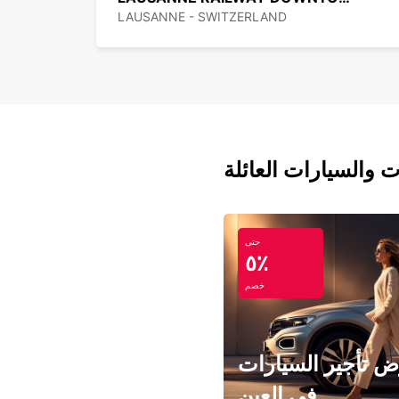
LAUSANNE - SWITZERLAND
ت والسيارات العائلة
حتى
٥٪
خصم
 تأجير السيارات
في العين