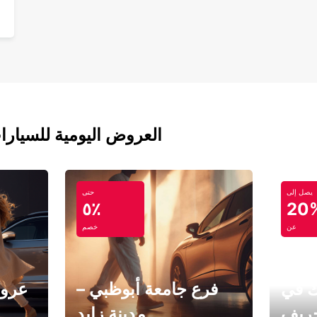
العروض اليومية للسيارا
يصل إلى
حتى
٥٪
20
عن
خصم
ك في
فرع جامعة أبوظبي –
عروض
خريف
مدينة زايد