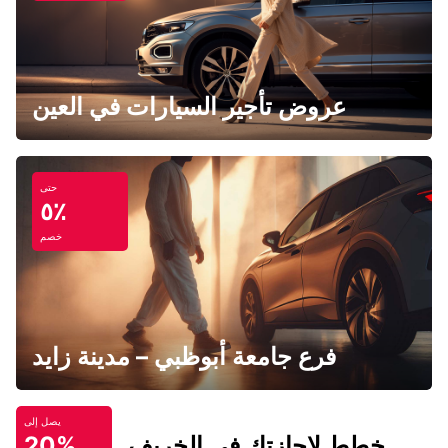
عروض تأجير السيارات في العين
حتى
٥٪
خصم
فرع جامعة أبوظبي – مدينة زايد
يصل إلى
خطط لإجازتك في الخريف
20%