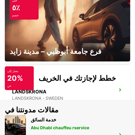
حتى
RONNEBY AIRPORT
٥٪
RONNEBY - SWEDEN
خصم
MALMO BULLTOFTA
فرع جامعة أبوظبي – مدينة زايد
MALMO - SWEDEN
يصل إلى
خطط لإجازتك في الخريف
20%
عن
LANDSKRONA
LANDSKRONA - SWEDEN
مقالات مدونتنا في
خدمة السائق
Abu Dhabi chauffeu rservice