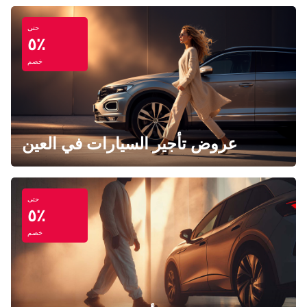
حتى
٥٪
خصم
عروض تأجير السيارات في العين
حتى
٥٪
خصم