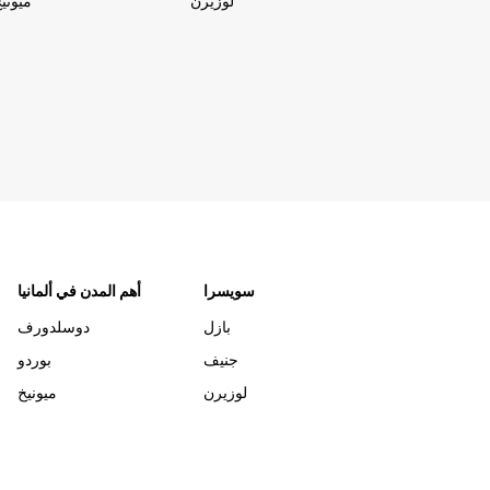
لوزيرن
ميوني
سويسرا
أهم المدن في ألمانيا
بازل
دوسلدورف
جنيف
بوردو
لوزيرن
ميونيخ