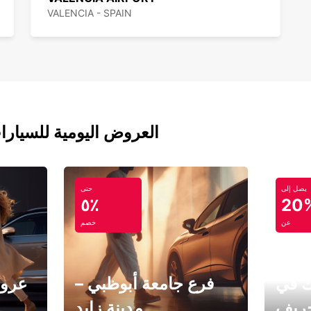
VALENCIA - SPAIN
العروض اليومية للسيارا
يصل إلى
حتى
٥٪
20
عن
خصم
ك في
فرع جامعة أبوظبي –
عروض
خريف
مدينة زايد