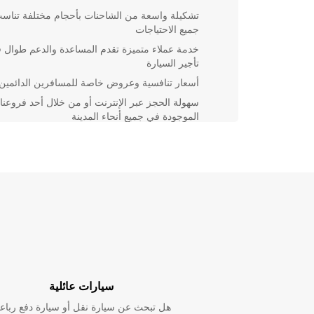
تشكيلة واسعة من الشاحنات بأحجام مختلفة تناس
جميع الاحتياجات
خدمة عملاء متميزة تقدم المساعدة والدعم طوال ف
تأجير السيارة
أسعار تنافسية وعروض خاصة للمسافرين الدائمين
سهولة الحجز عبر الإنترنت أو من خلال أحد فروعنا
الموجودة في جميع أنحاء المدينة
موقع مركزي مما يجعل استلام وتسليم السيارة أمرً
مريحًا وسريعًا
اختر Europcar لتجربة تأجير رائعة في بلنسية واستمتع 
بكل سهولة وراحة.
سيارات عائلية
هل تبحث عن سيارة نقل أو سيارة دفع رباع