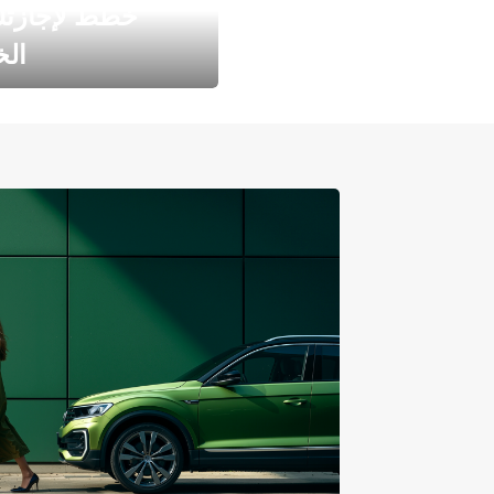
خطط لإجازت
ال
طارد الخريف مع 