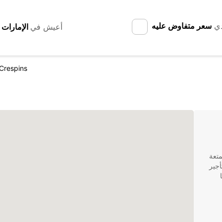
دي
سعر متفاوض عليه
أعيش في
 Crespins
متعة
 من تأجير