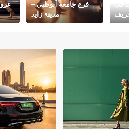
ك في
فرع جامعة أبوظبي –
عروض
خريف
مدينة زايد
فرع جامعة أبوظبي – مدينة
يوروبكار
زايد