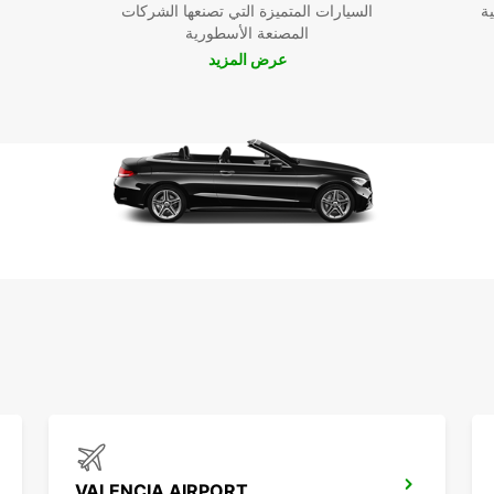
ية
السيارات المتميزة التي تصنعها الشركات
المصنعة الأسطورية
مع Europcar. اختر السيارة
عرض المزيد
كوديا.
احة
VALENCIA AIRPORT