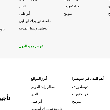
و
فرانكفورت
العين
خ
ميونيخ
أبو ظبي
جامعة نيويورك أبوظبي
موق
أبوظبي وسط المدينة
عرض جميع الدول
أهم المدن في سويسرا
أبرز المواقع
دوسلدورف
مطار زايد الدولي
فرانكفورت
العين
تأجي
ميونيخ
أبو ظبي
جامعة نيويورك أبوظبي