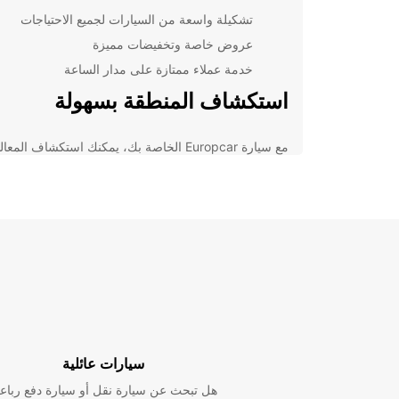
تشكيلة واسعة من السيارات لجميع الاحتياجات
عروض خاصة وتخفيضات مميزة
خدمة عملاء ممتازة على مدار الساعة
استكشاف المنطقة بسهولة
مع سيارة Europcar الخاصة بك، يمكنك استكشاف المعا
السياحية الرائعة في الألكوديا مثل شواطئها الخلابة والمط
الشهية بكل راحة وسهولة. استمتع برحلتك دون أي قيود، و
من حرية الحركة التي توفرها لك تأجير سيارة.
حجز سهل ومريح
احجز سيارتك مع Europcar بسهولة عبر الإنترنت أو م
زيارة إحدى فروعنا في الألكوديا. نحن نضمن لك عملية حج
سريعة وسهلة مع خيارات دفع مريحة وآمنة.
اختر Europcar لتجربة تأجير س
سيارات عائلية
لا تنسى في الألكوديا
هل تبحث عن سيارة نقل أو سيارة دفع رباع