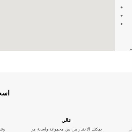
لم
اعم
استفد
اسطو
ن خلال
ز
يارات
غالي
ي
يمكنك الاختيار من بين مجموعة واسعة من
وتت