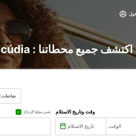
خول
تأجير السيارات في l'Alcúdia : اكتشف جميع محطاتنا
شاحنات ال
وقت وتاريخ الاستلام
نفس موقع الإرجاع