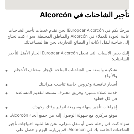
تأجير الشاحنات في Alcorcón
مرحبًا بكم في Europcar Alcorcón! نحن نقدم خدمات تأجير الشاحنات
عالية الجودة للعملاء في Alcorcón والمناطق المحيطة. سواء كنت تحتاج
إلى شاحنة لنقل الأثاث أو البضائع التجارية، نحن هنا لمساعدتك.
إليك بعض الأسباب التي تجعل Europcar Alcorcón الخيار الأمثل لتأجير
الشاحنات:
تشكيلة واسعة من الشاحنات المتاحة للإيجار بمختلف الأحجام
والأنواع.
أسعار تنافسية وعروض خاصة تناسب ميزانيتك.
خدمة عملاء متميزة وفريق محترف مستعد لتقديم المساعدة
في كل خطوة.
إجراءات تأجير سهلة وسريعة لتوفير وقتك وجهدك.
موقع مركزي مع سهولة الوصول إليه من جميع أنحاء Alcorcón.
سواء كنت في رحلة عمل أو تنقل منزلي، نحن هنا لتلبية احتياجات تأجير
الشاحنات الخاصة بك في Alcorcón. قم بزيارتنا اليوم واحصل على