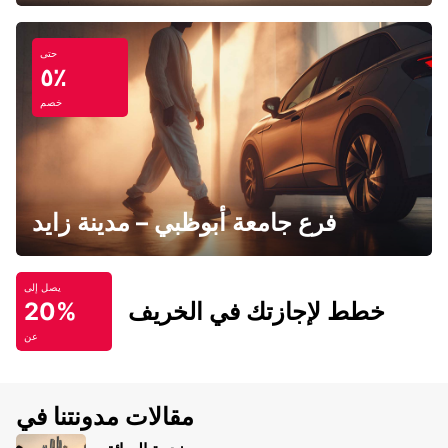
حتى
٥٪
خصم
فرع جامعة أبوظبي – مدينة زايد
يصل إلى
خطط لإجازتك في الخريف
20%
عن
مقالات مدونتنا في