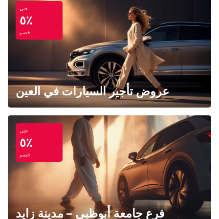
حتى
٥٪
خصم
عروض تأجير السيارات في العين
حتى
٥٪
خصم
فرع جامعة أبوظبي – مدينة زايد