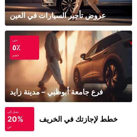
عروض تأجير السيارات في العين
حتى
٥٪
خصم
فرع جامعة أبوظبي – مدينة زايد
يصل إلى
خطط لإجازتك في الخريف
20%
عن