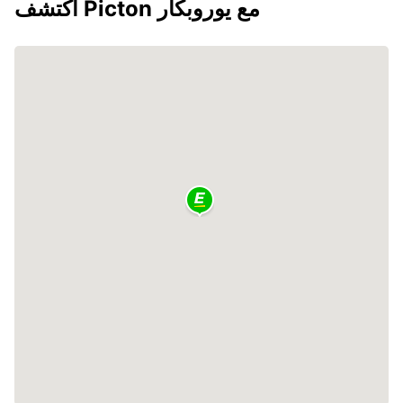
اكتشف Picton مع يوروبكار