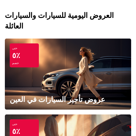
العروض اليومية للسيارات والسيارات
العائلة
حتى
٥٪
خصم
عروض تأجير السيارات في العين
حتى
٥٪